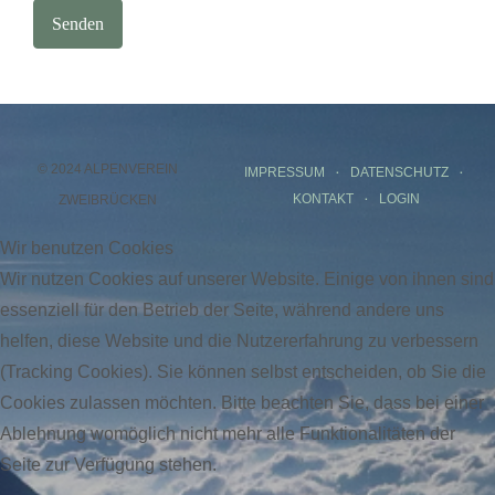
Senden
© 2024 ALPENVEREIN
IMPRESSUM
DATENSCHUTZ
KONTAKT
LOGIN
ZWEIBRÜCKEN
Wir benutzen Cookies
Wir nutzen Cookies auf unserer Website. Einige von ihnen sind
essenziell für den Betrieb der Seite, während andere uns
helfen, diese Website und die Nutzererfahrung zu verbessern
(Tracking Cookies). Sie können selbst entscheiden, ob Sie die
Cookies zulassen möchten. Bitte beachten Sie, dass bei einer
Ablehnung womöglich nicht mehr alle Funktionalitäten der
Seite zur Verfügung stehen.