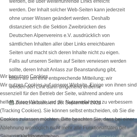
werden, die über weiterführende Links erreicht
werden. Der Inhalt solcher Web-Seiten kann jederzeit
ohne unser Wissen geändert werden. Deshalb
distanziert sich die Sektion Zweibrücken des
Deutschen Alpenvereins e.V. ausdrücklich von
sämtlichen Inhalten aller über Links erreichbaren
Seiten und macht sich deren Inhalte nicht zu eigen.
Falls auf unseren Seiten auf Seiten verwiesen werden
sollte, deren Inhalt Anlass zur Beanstandung gibt,
Wir benutzen Cookies
bitten wir um eine entsprechende Mitteilung; wir
Wir nutzen Cookies auf unserer Website. Einige von ihnen sind
werden den Link dann umgehend entferne
essenziell für den Betrieb der Seite, während andere uns
helfen, diese Website und die Nutzererfahrung zu verbessern
Zuletzt aktualisiert: 26. September 2024
(Tracking Cookies). Sie können selbst entscheiden, ob Sie die
Cookies zulassen möchten. Bitte beachten Sie, dass bei einer
Ablehnung womöglich nicht mehr alle Funktionalitäten der
Seite zur Verfügung stehen.
© 2024 ALPENVEREIN